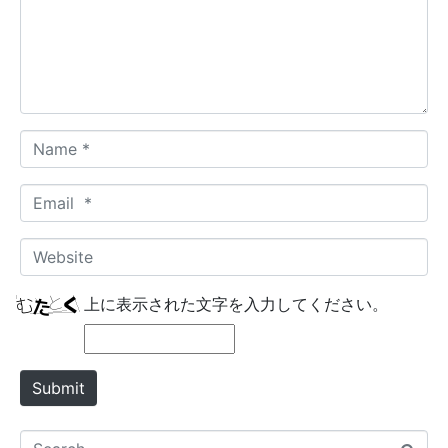
e
n
t
*
N
a
m
E
e
m
*
a
W
i
e
l
b
上に表示された文字を入力してください。
*
s
i
t
Submit
e