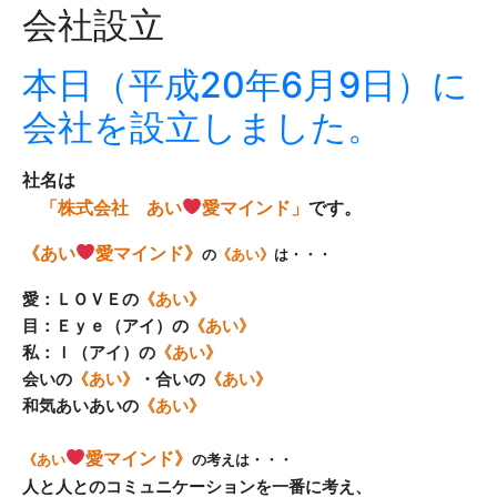
会社設立
本日（平成20年6月9日）に
会社を設立しました。
社名は
「株式会社 あい
愛マインド」
です。
《あい
愛マインド
》
の
《あい》
は・・・
愛：ＬＯＶＥの
《あい》
目：Ｅｙｅ（アイ）の
《あい》
私：Ｉ（アイ）の
《あい》
会いの
《あい》
・合いの
《あい》
和気あいあいの
《あい》
愛マインド
》
《あい
の考えは・・・
人と人とのコミュニケーションを一番に考え、