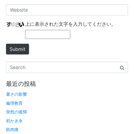
*
a
W
i
e
l
b
上に表示された文字を入力してください。
*
s
i
t
Submit
e
最近の投稿
暑さの影響
倫理教育
突然の復帰
初かき氷
筋肉痛