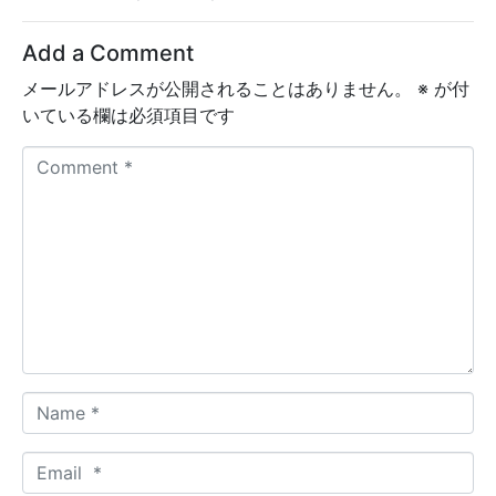
Add a Comment
メールアドレスが公開されることはありません。
※
が付
いている欄は必須項目です
C
o
m
m
e
n
t
*
N
a
m
E
e
m