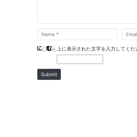
n
t
*
N
E
a
m
m
a
上に表示された文字を入力してくだ
e
i
*
l
*
Submit