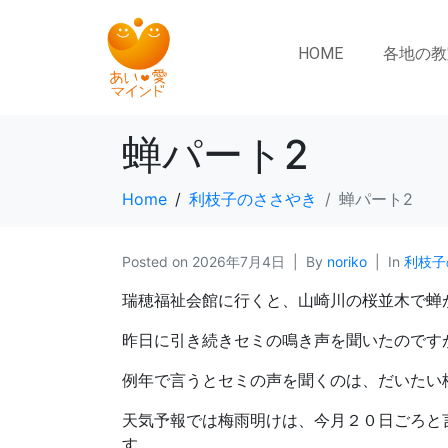
HOME
各地の教
蝉パート2
Home
利枝子のささやき
蝉パート2
Posted on
2026年7月4日
By
noriko
In
利枝子
瑞穂福祉会館に行くと、山崎川の桜並木で蝉
昨日に引き続きセミの鳴き声を聞いたのです
例年で言うとセミの声を聞くのは、だいたい
天気予報では梅雨明けは、今月２０日ごろと
す。