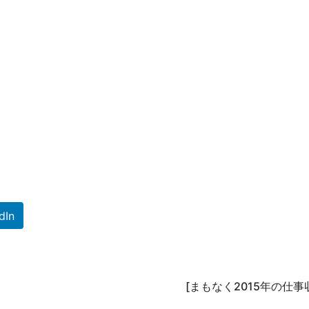
dIn
[まもなく2015年の仕事収