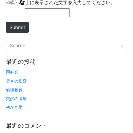
b
上に表示された文字を入力してください。
*
s
i
t
Submit
e
最近の投稿
同好会
暑さの影響
倫理教育
突然の復帰
初かき氷
最近のコメント