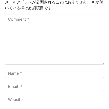
メールアドレスが公開されることはありません。
※
が付
いている欄は必須項目です
C
o
m
m
e
n
t
*
N
a
m
E
e
m
*
a
W
i
e
l