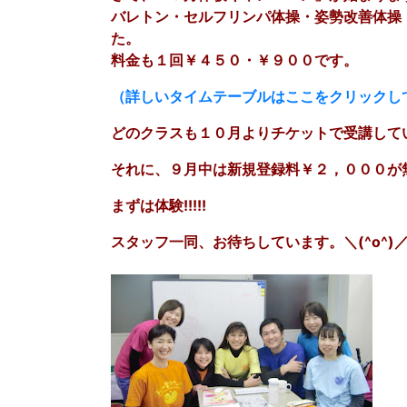
バレトン・セルフリンパ体操・姿勢改善体操
た。
料金も１回￥４５０・￥９００です。
（詳しいタイムテーブルはここをクリックし
どのクラスも１０月よりチケットで受講して
それに、９月中は新規登録料￥２，０００が無
まずは体験!!!!!
スタッフ一同、お待ちしています。＼(^o^)