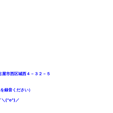
古屋市西区城西４－３２－５
先を録音ください）
＼(^o^)／