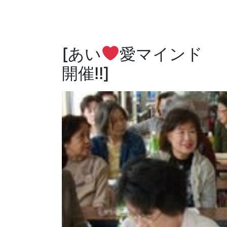
[あい
愛マインド 
開催!!]