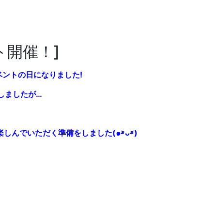
ト開催！]
ントの日になりました!
しましたが…
んでいただく準備をしました(๑˃̵ᴗ˂̵)