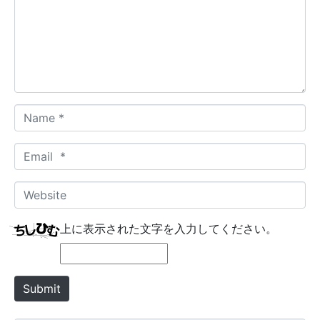
m
e
n
t
*
N
a
m
E
e
m
*
a
W
i
e
l
b
上に表示された文字を入力してください。
*
s
i
t
Submit
e