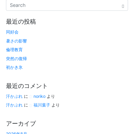
最近の投稿
同好会
暑さの影響
倫理教育
突然の復帰
初かき氷
最近のコメント
汗かぶれ
に
noriko
より
汗かぶれ
に
福川葉子
より
アーカイブ
2026年8月