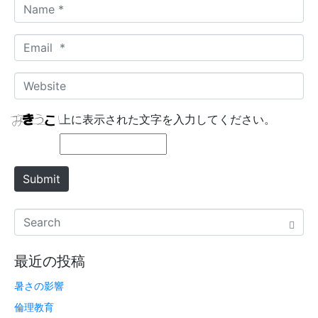
N
a
m
E
e
m
*
a
W
i
e
l
b
上に表示された文字を入力してください。
*
s
i
t
Submit
e
最近の投稿
暑さの影響
倫理教育