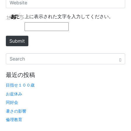
W
i
e
l
b
上に表示された文字を入力してください。
*
s
i
t
Submit
e
最近の投稿
目指せ１００歳
お盆休み
同好会
暑さの影響
倫理教育