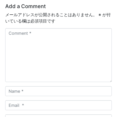
Add a Comment
メールアドレスが公開されることはありません。
※
が付
いている欄は必須項目です
C
o
m
m
e
n
t
*
N
a
m
E
e
m
*
a