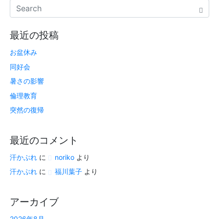
最近の投稿
お盆休み
同好会
暑さの影響
倫理教育
突然の復帰
最近のコメント
汗かぶれ
に
noriko
より
汗かぶれ
に
福川葉子
より
アーカイブ
2026年8月