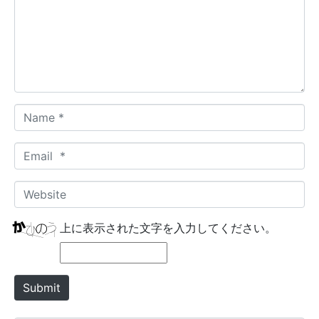
m
e
n
t
*
N
a
m
E
e
m
*
a
W
i
e
l
b
上に表示された文字を入力してください。
*
s
i
t
Submit
e