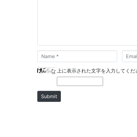
m
m
e
n
t
*
N
E
a
m
m
a
上に表示された文字を入力してくだ
e
i
*
l
*
Submit