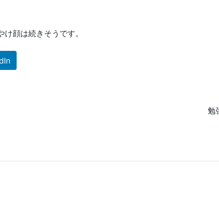
やけ顔は続きそうです。
dIn
勉