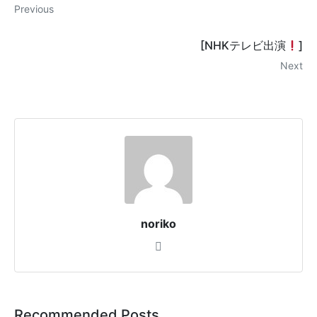
Previous
[NHKテレビ出演
]
Next
noriko
Recommended Posts