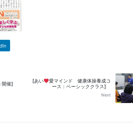
dIn
[あい
愛マインド 健康体操養成コ
開催]
ース：ベーシッククラス]
Next