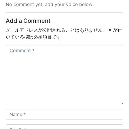
No comment yet, add your voice below!
Add a Comment
メールアドレスが公開されることはありません。
※
が付
いている欄は必須項目です
C
o
m
m
e
n
t
*
N
a
m
E