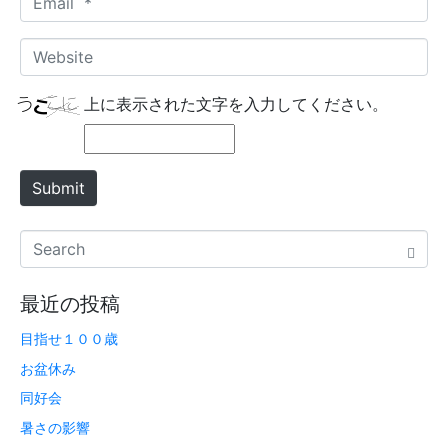
e
m
*
a
W
i
e
l
b
上に表示された文字を入力してください。
*
s
i
t
Submit
e
最近の投稿
目指せ１００歳
お盆休み
同好会
暑さの影響