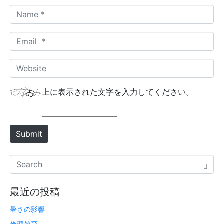
N
a
m
E
e
m
*
a
W
i
e
l
b
上に表示された文字を入力してください。
*
s
i
t
Submit
e
最近の投稿
暑さの影響